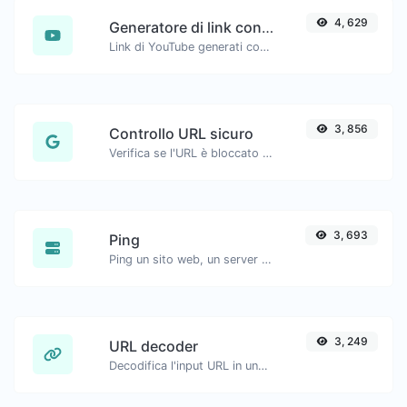
4, 629
Generatore di link con timestamp di YouTube
Link di YouTube generati con timestamp di inizio preciso, utili per gli utenti mobili.
3, 856
Controllo URL sicuro
Verifica se l'URL è bloccato ed è contrassegnato come sicuro/insicuro da Google.
3, 693
Ping
Ping un sito web, un server o una porta.
3, 249
URL decoder
Decodifica l'input URL in una stringa normale.