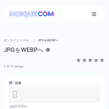
オンラインツール
JPGをWEBPへ
JPGをWEBPへ
0
of
0
ratings
画像
.jpg許可済み。