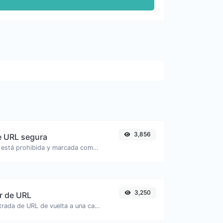
3,856
e URL segura
Verifica si la URL está prohibida y marcada como segura/no segura por Google.
3,250
r de URL
Decodificar la entrada de URL de vuelta a una cadena normal.