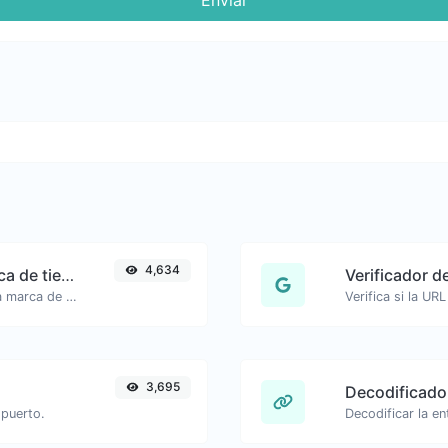
Enviar
4,634
Generador de enlaces de marca de tiempo de YouTube
Verificador d
Enlaces de YouTube generados con la marca de tiempo de inicio exacta, útiles para usuarios móviles.
3,695
Decodificado
 puerto.