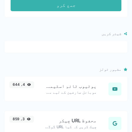
جمع کرو
شیئر کریں
مشہور ٹولز
4، 644
یوٹیوب ٹائم اسٹیمپ لنک جنریٹر
موبائل صارفین کے لیے مفید، درست شروع کے وقت کے ساتھ بنائے گئے یوٹیوب لنکس۔
3، 859
محفوظ URL چیکر
چیک کریں کہ کیا URL گوگل کی جانب سے ممنوعہ اور محفوظ/غیر محفوظ کے طور پر نشان زد ہے؟