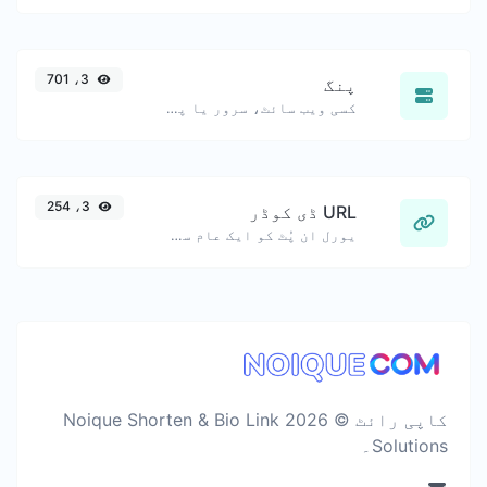
3، 701
پنگ
کسی ویب سائٹ، سرور یا پورٹ کو پنگ کریں۔
3، 254
URL ڈی کوڈر
یورل ان پُٹ کو ایک عام سٹرنگ میں واپس ڈی کوڈ کریں۔
کاپی رائٹ © 2026 Noique Shorten & Bio Link
Solutions۔