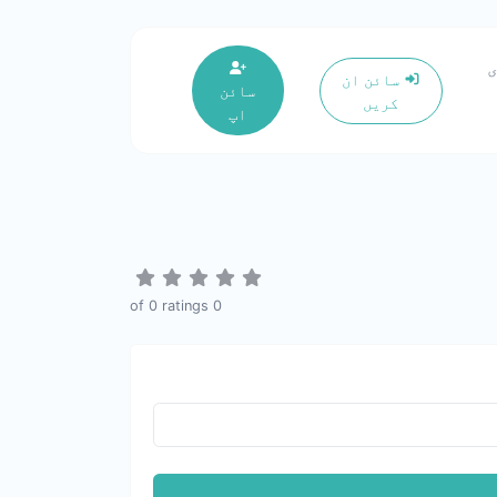
سائن ان
سائن
کریں
اپ
0
ratings
of
0