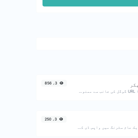
3، 856
چیک کریں کہ کیا URL گوگل کی جانب سے ممنوعہ اور محفوظ/غیر محفوظ کے طور پر نشان زد ہے؟
3، 250
یورل ان پُٹ کو ایک عام سٹرنگ میں واپس ڈی کوڈ کریں۔