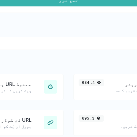
4، 634
ریٹر
محفوظ URL چیکر
موبائل صارفین کے لیے مفید، درست شروع کے وقت کے ساتھ بنائے گئے یوٹیوب لنکس۔
3، 695
URL ڈی کوڈر
گ کریں۔