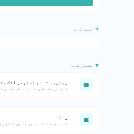
شیئر کریں
مشہور ٹولز
یوٹیوب ٹائم اسٹیمپ لنک جن
پنگ
کسی ویب سائٹ، سرور یا پورٹ کو پن