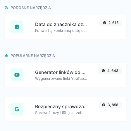
PODOBNE NARZĘDZIA
2, 615
Data do znacznika czasu Unixa
Konwertuj konkretną datę do formatu znacznika czasu uniksowego.
POPULARNE NARZĘDZIA
4, 643
Generator linków do znaczników czasu YouTube
Wygenerowane linki YouTube ze zdefiniowanym znacznikiem czasu, pomocne dla użytkowników urządzeń mobilnych.
3, 858
Bezpieczny sprawdzacz URL
Sprawdź, czy URL jest zablokowany i oznaczony przez Google jako bezpieczny/niebezpieczny.