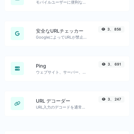
モバイルユーザーに便利な、正確な開始タイムスタンプ付きのYouTubeリンクを生成しました。
3、 856
安全なURLチェッカー
GoogleによってURLが禁止され、安全/危険とマークされているかどうかを確認します。
3、 691
Ping
ウェブサイト、サーバー、またはポートをpingします。
3、 247
URL デコーダー
URL入力のデコードを通常の文字列に戻します。