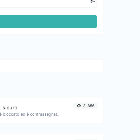
3, 856
L sicuro
Verifica se l'URL è bloccato ed è contrassegnato come sicuro/insicuro da Google.