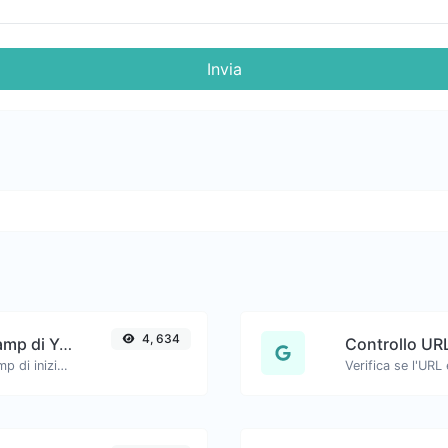
Invia
4, 634
Generatore di link con timestamp di YouTube
Controllo UR
Link di YouTube generati con timestamp di inizio preciso, utili per gli utenti mobili.