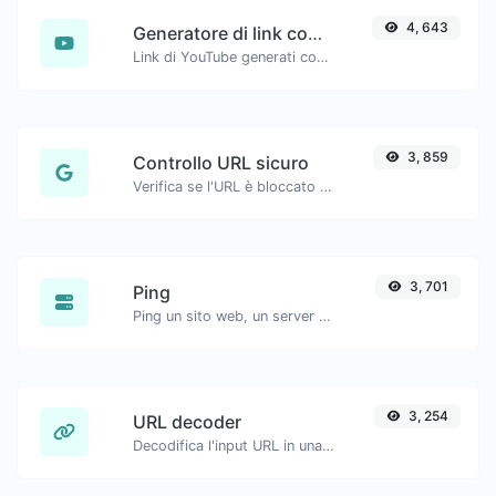
4, 643
Generatore di link con timestamp di YouTube
Link di YouTube generati con timestamp di inizio preciso, utili per gli utenti mobili.
3, 859
Controllo URL sicuro
Verifica se l'URL è bloccato ed è contrassegnato come sicuro/insicuro da Google.
3, 701
Ping
Ping un sito web, un server o una porta.
3, 254
URL decoder
Decodifica l'input URL in una stringa normale.