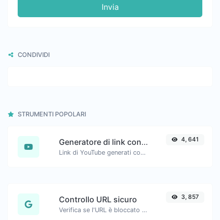
Invia
CONDIVIDI
STRUMENTI POPOLARI
4, 641
Generatore di link con timestamp di YouTube
Link di YouTube generati con timestamp di inizio preciso, utili per gli utenti mobili.
3, 857
Controllo URL sicuro
Verifica se l'URL è bloccato ed è contrassegnato come sicuro/insicuro da Google.