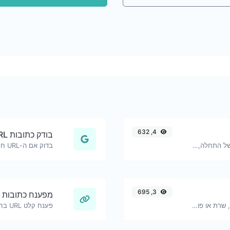
4, 632
בודק כתובות URL בטוחות
קישורי יוטיוב שנוצרו עם טיימסטמפ מדויק של התחלה, שימושי למשתמשים במובייל.
3, 695
מפענח כתובות URL
בדוק את תקינות פעולתו של אתר אינטרנט, שרת או פורט רשת.
פענח קלט URL בחזרה למחרוזת רגילה.