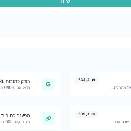
שלח
4, 634
בודק כתובות URL בטוחות
קישורי יוטיוב שנוצרו עם טיימסטמפ מדויק של התחלה, שימושי למשתמשים במובייל.
3, 695
מפענח כתובות URL
בדוק את תקינות פעולתו של אתר אינטרנט, שרת או פורט רשת.
פענח קלט URL בחזרה למחרוזת רגילה.