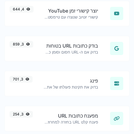
4, 644
יוצר קישורי זמן YouTube
קישורי יוטיוב שנוצרו עם טיימסטמפ מדויק של התחלה, שימושי למשתמשים במובייל.
3, 859
בודק כתובות URL בטוחות
בדוק אם ה-URL חסום וסומן כבטוח/לא בטוח על ידי גוגל.
3, 701
פינג
בדוק את תקינות פעולתו של אתר אינטרנט, שרת או פורט רשת.
3, 254
מפענח כתובות URL
פענח קלט URL בחזרה למחרוזת רגילה.