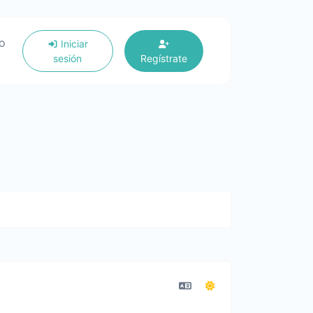
io
Iniciar
sesión
Regístrate