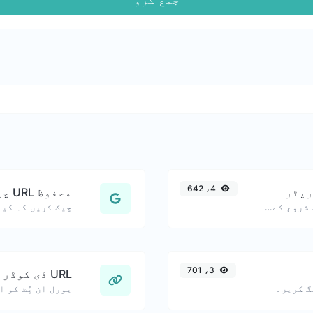
4، 642
ریٹر
محفوظ URL چیکر
موبائل صارفین کے لیے مفید، درست شروع کے وقت کے ساتھ بنائے گئے یوٹیوب لنکس۔
3، 701
URL ڈی کوڈر
گ کریں۔