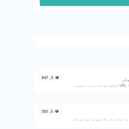
3، 857
چیک کریں کہ کیا URL گوگل کی جانب سے ممنوعہ اور محفوظ/غیر محفوظ کے طور پر نشان زد ہے؟
3، 252
یورل ان پُٹ کو ایک عام سٹرنگ میں واپس ڈی کوڈ کریں۔