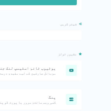
شیئر کریں
مشہور ٹولز
یوٹیوب ٹائم اسٹیمپ لنک جن
پنگ
کسی ویب سائٹ، سرور یا پورٹ کو پن