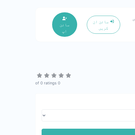
سائن ان
سائن
کریں
اپ
0
ratings
of
0