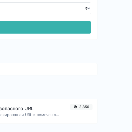
3,856
зопасного URL
Проверьте, заблокирован ли URL и помечен ли он как безопасный/опасный Google.