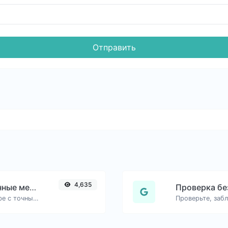
Отправить
4,635
Генератор ссылок на временные метки YouTube
Проверка бе
Сгенерированные ссылки на YouTube с точным временем начала, полезные для мобильных пользователей.