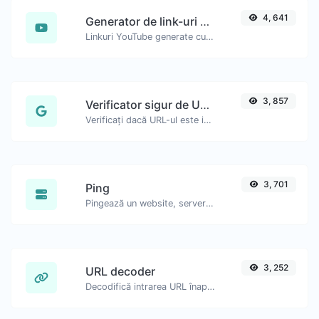
4, 641
Generator de link-uri YouTube Timestamp
Linkuri YouTube generate cu timestamp exact de început, util pentru utilizatorii de mobil.
3, 857
Verificator sigur de URL-uri
Verificați dacă URL-ul este interzis și marcat ca sigur/nesigur de Google.
3, 701
Ping
Pingează un website, server sau port.
3, 252
URL decoder
Decodifică intrarea URL înapoi la un șir normal.