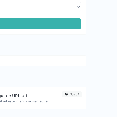
3, 857
gur de URL-uri
Verificați dacă URL-ul este interzis și marcat ca sigur/nesigur de Google.