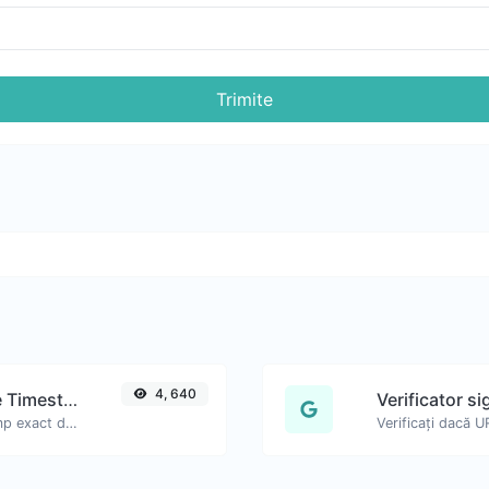
Trimite
4, 640
Generator de link-uri YouTube Timestamp
Verificator si
Linkuri YouTube generate cu timestamp exact de început, util pentru utilizatorii de mobil.