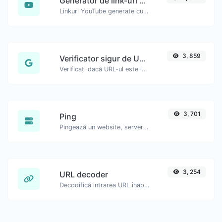
Generator de link-uri YouTube Timestamp
Linkuri YouTube generate cu timestamp exact de început, util pentru utilizatorii de mobil.
3, 859
Verificator sigur de URL-uri
Verificați dacă URL-ul este interzis și marcat ca sigur/nesigur de Google.
3, 701
Ping
Pingează un website, server sau port.
3, 254
URL decoder
Decodifică intrarea URL înapoi la un șir normal.