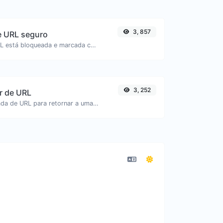
3, 857
de URL seguro
Verifique se a URL está bloqueada e marcada como segura/insegura pelo Google.
3, 252
r de URL
Decodificar entrada de URL para retornar a uma string normal.