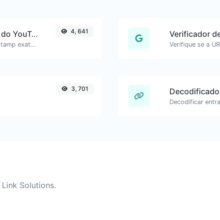
4, 641
Gerador de link de timestamp do YouTube
Verificador 
Links do YouTube gerados com timestamp exato, útil para usuários de dispositivos móveis.
3, 701
Decodificado
Link Solutions.