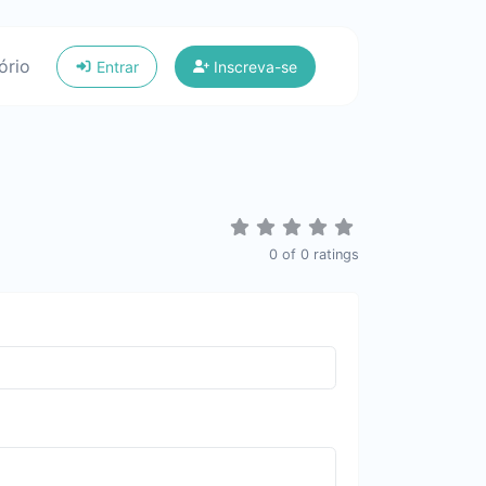
ório
Entrar
Inscreva-se
0
of
0
ratings