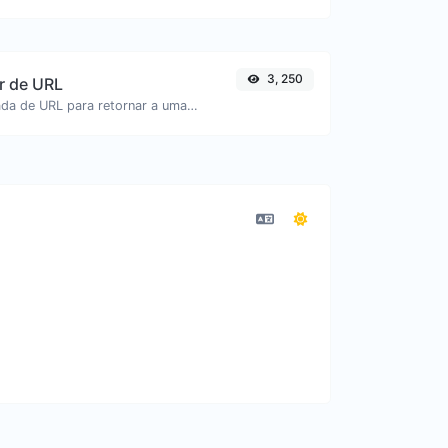
3, 250
r de URL
Decodificar entrada de URL para retornar a uma string normal.