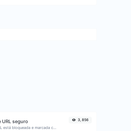
3, 856
de URL seguro
Verifique se a URL está bloqueada e marcada como segura/insegura pelo Google.