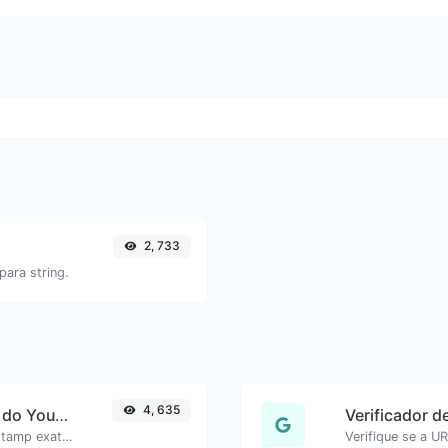
2, 733
para string.
4, 635
Gerador de link de timestamp do YouTube
Verificador 
Links do YouTube gerados com timestamp exato, útil para usuários de dispositivos móveis.