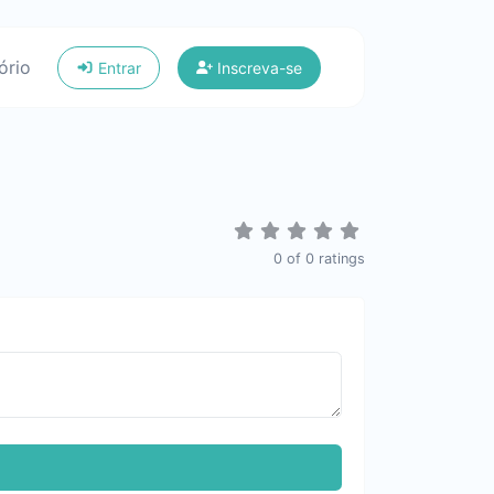
ório
Entrar
Inscreva-se
0
of
0
ratings