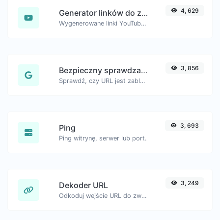
4, 629
Generator linków do znaczników czasu YouTube
Wygenerowane linki YouTube ze zdefiniowanym znacznikiem czasu, pomocne dla użytkowników urządzeń mobilnych.
3, 856
Bezpieczny sprawdzacz URL
Sprawdź, czy URL jest zablokowany i oznaczony przez Google jako bezpieczny/niebezpieczny.
3, 693
Ping
Ping witrynę, serwer lub port.
3, 249
Dekoder URL
Odkoduj wejście URL do zwykłego ciągu znaków.