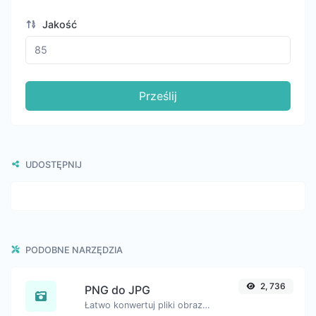
Jakość
Prześlij
UDOSTĘPNIJ
PODOBNE NARZĘDZIA
2, 736
PNG do JPG
Łatwo konwertuj pliki obrazów PNG do JPG.