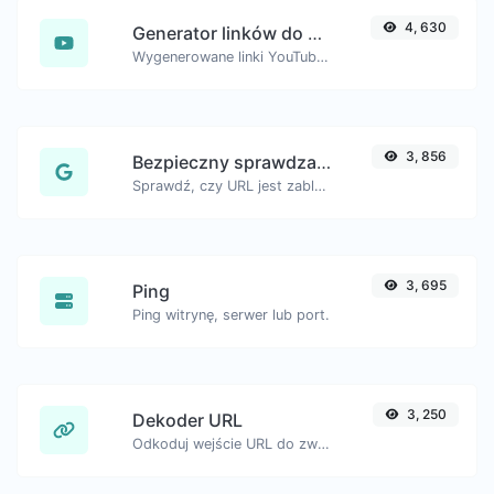
4, 630
Generator linków do znaczników czasu YouTube
Wygenerowane linki YouTube ze zdefiniowanym znacznikiem czasu, pomocne dla użytkowników urządzeń mobilnych.
3, 856
Bezpieczny sprawdzacz URL
Sprawdź, czy URL jest zablokowany i oznaczony przez Google jako bezpieczny/niebezpieczny.
3, 695
Ping
Ping witrynę, serwer lub port.
3, 250
Dekoder URL
Odkoduj wejście URL do zwykłego ciągu znaków.