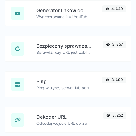
4, 640
Generator linków do znaczników czasu YouTube
Wygenerowane linki YouTube ze zdefiniowanym znacznikiem czasu, pomocne dla użytkowników urządzeń mobilnych.
3, 857
Bezpieczny sprawdzacz URL
Sprawdź, czy URL jest zablokowany i oznaczony przez Google jako bezpieczny/niebezpieczny.
3, 699
Ping
Ping witrynę, serwer lub port.
3, 252
Dekoder URL
Odkoduj wejście URL do zwykłego ciągu znaków.