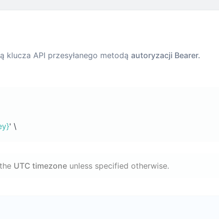
ą klucza API przesyłanego metodą
autoryzacji Bearer.
ey}
' \
 the
UTC timezone
unless specified otherwise.