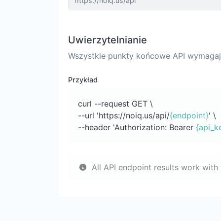
Uwierzytelnianie
Wszystkie punkty końcowe API wymagaj
Przykład
curl --request GET \
--url 'https://noiq.us/api/
{endpoint}
' \
--header 'Authorization: Bearer
{api_k
All API endpoint results work with