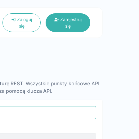
Zaloguj
Zarejestruj
się
się
kturę REST
. Wszystkie punkty końcowe API
 za pomocą klucza API
.