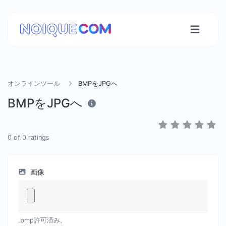
オンラインツール
BMPをJPGへ
BMPをJPGへ
0
of
0
ratings
画像
.bmp許可済み。