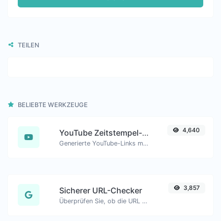
TEILEN
BELIEBTE WERKZEUGE
4,640
YouTube Zeitstempel-Link-Generator
Generierte YouTube-Links mit genauem Startzeitstempel, hilfreich für mobile Nutzer.
3,857
Sicherer URL-Checker
Überprüfen Sie, ob die URL von Google als gesperrt und als sicher/unsicher gekennzeichnet ist.