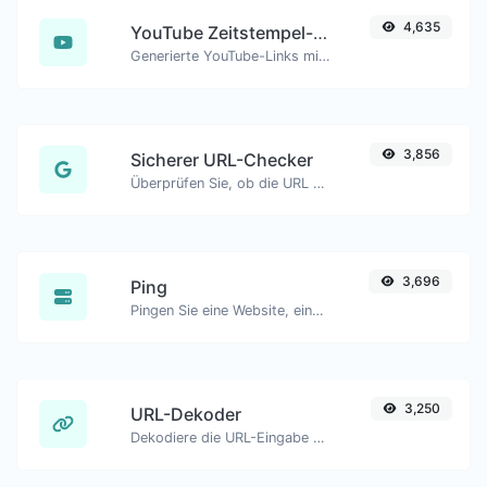
4,635
YouTube Zeitstempel-Link-Generator
Generierte YouTube-Links mit genauem Startzeitstempel, hilfreich für mobile Nutzer.
3,856
Sicherer URL-Checker
Überprüfen Sie, ob die URL von Google als gesperrt und als sicher/unsicher gekennzeichnet ist.
3,696
Ping
Pingen Sie eine Website, einen Server oder einen Port..
3,250
URL-Dekoder
Dekodiere die URL-Eingabe zurück zu einem normalen String.