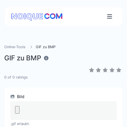
Online-Tools
GIF zu BMP
GIF zu BMP
0
of
0
ratings
Bild
.gif erlaubt.