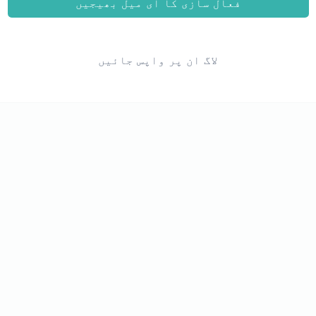
فعال سازی کا ای میل بھیجیں
لاگ ان پر واپس جائیں