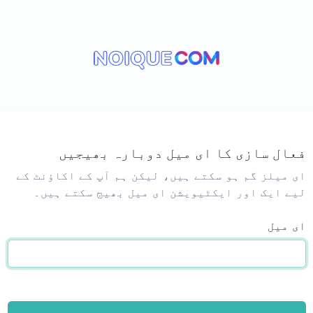
فعال سازی کا ای میل دوبارہ بھیجیں
ای میلز گم ہو سکتے ہیں، لیکن ہم آپ کے اکاؤنٹ کے
لیے ایک اور ایکٹیویشن ای میل بھیج سکتے ہیں۔
ای میل